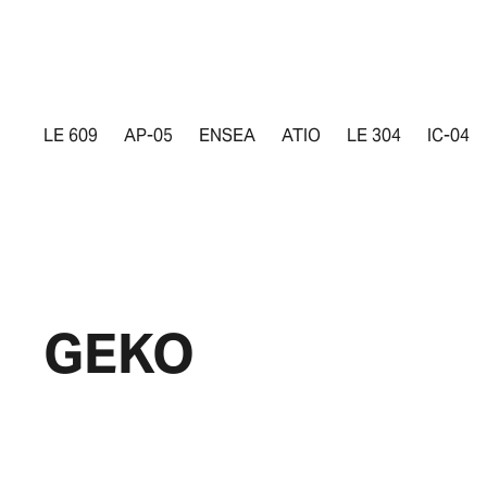
LE 609
AP-05
ENSEA
ATIO
LE 304
IC-04
GEKO