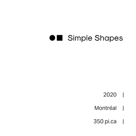
2020 |
Montréal
|
350 pi.ca
|