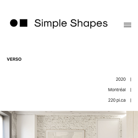
VERSO
2020 |
Montréal
|
220 pi.ca
|